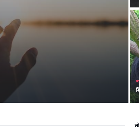
जा
बि
लो