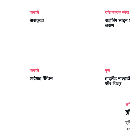
जानवरों
राशि चक्र के संकेत
बाराकुडा
राइजिंग साइन 
लक्षण
जानवरों
कुत्ते
शहंशाह पेंग्विन
हाइलैंड माल्ट्
और चित्र
कुत्त
दु
दु
नस