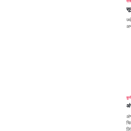
राश
सू
ज्
अन
कुत्त
अं
अं
चि
लि