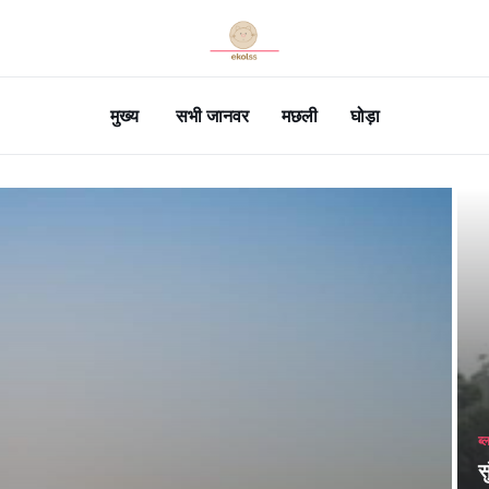
मुख्य
सभी जानवर
मछली
घोड़ा
ब्
स