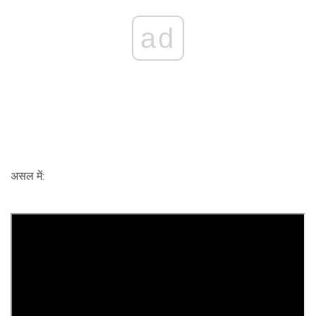
ad
असल में: