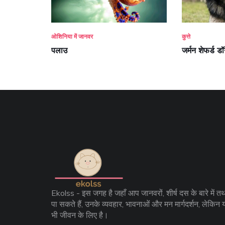
ओशिनिया में जानवर
कुत्ते
पलाउ
जर्मन शेफर्ड ड
Ekolss - इस जगह है जहाँ आप जानवरों, शीर्ष दस के बारे में तथ्
पा सकते हैं, उनके व्यवहार, भावनाओं और मन मार्गदर्शन, लेकिन 
भी जीवन के लिए है।