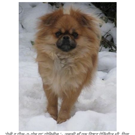
'ऐली द पीक-ए-पोम या' पोमिनीस '- उसकी माँ एक विशुद्ध पेकिंगीज़ थी, पिता