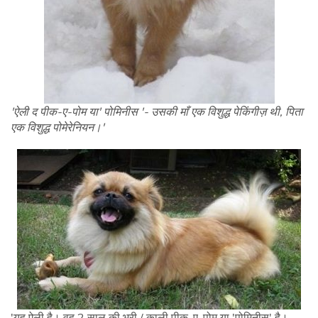
'ऐली द पीक-ए-पोम या' पोमिनीस '- उसकी माँ एक विशुद्ध पेकिंगीज़ थी, पिता
एक विशुद्ध पोमेरेनियन।'
'यह ऐली है। वह 2 साल की भूरी / काली पीक-ए-पोम या 'पोमिनीस' है।