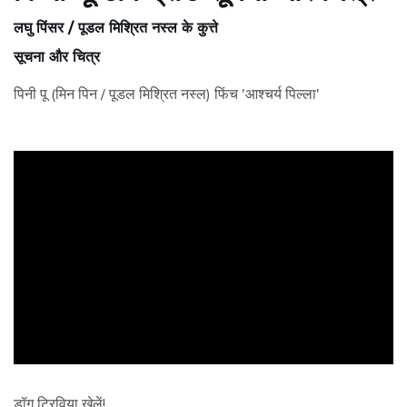
लघु पिंसर / पूडल मिश्रित नस्ल के कुत्ते
सूचना और चित्र
पिनी पू (मिन पिन / पूडल मिश्रित नस्ल) फिंच 'आश्चर्य पिल्ला'
ad
डॉग ट्रिविया खेलें!