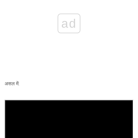
ad
असल में: