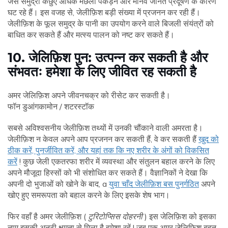
जैसे समुद्री कछुए अधिक मछली पकड़ने और मानव जनित प्रदूषण के कारण
घट रहे हैं। इस वजह से, जेलीफ़िश बड़ी संख्या में प्रजनन कर रही हैं।
जेलीफ़िश के फूल समुद्र के पानी का उपयोग करने वाले बिजली संयंत्रों को
बाधित कर सकते हैं और मत्स्य पालन को नष्ट कर सकते हैं।
10. जेलिफ़िश पुन: उत्पन्न कर सकती है और
संभवतः हमेशा के लिए जीवित रह सकती है
अमर जेलिफ़िश अपने जीवनचक्र को रीसेट कर सकती है।
फॉन डुआंगकामोन / शटरस्टॉक
सबसे अविश्वसनीय जेलीफ़िश तथ्यों में उनकी चौंकाने वाली अमरता है।
जेलीफ़िश न केवल अपने आप प्रजनन कर सकती हैं, वे कर सकती हैं
खुद को
ठीक करें, पुनर्जीवित करें, और यहां तक ​​कि नए शरीर के अंगों को विकसित
करें
! कुछ जेली एकतरफा शरीर में व्यवस्था और संतुलन बहाल करने के लिए
अपने मौजूदा हिस्सों को भी संशोधित कर सकते हैं। वैज्ञानिकों ने देखा कि
अपनी दो भुजाओं को खोने के बाद, a
युवा चाँद जेलीफ़िश बस पुनर्गठित
अपने
खोए हुए समरूपता को बहाल करने के लिए इसके शेष भाग।
फिर वहाँ है अमर जेलीफ़िश (
टुरिटोप्सिस दोहरनी
) इस जेलिफ़िश को इसका
नाम इसकी अनूठी क्षमता से मिला है हमेशा रहें ! जब एक अमर जेलिफ़िश बहुत