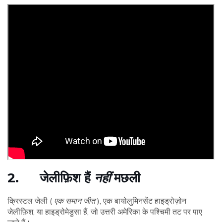
2. जेलीफ़िश हैं
नहीं
मछली
क्रिस्टल जेली (
एक समान जीत
), एक बायोलुमिनसेंट हाइड्रोज़ोन
जेलीफ़िश, या हाइड्रोमेडुसा हैं, जो उत्तरी अमेरिका के पश्चिमी तट पर पाए