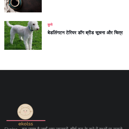
कुत्ते
बेडलिंगटन टेरियर डॉग ब्रीड सूचना और चित्र