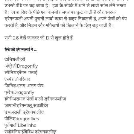
उभरते पौधे पर चढ़ जाता है। हवा के संपर्क में आने से लार्वा सांस लेने लगता
है। त्वचा सिर के पीछे एक कमजोर जगह पर फूट जाती है और वयस्क
ड्रैगनफली अपनी पुरानी लार्वा त्वचा से बाहर निकलती है, अपने पंखों को पंप
करती है, और मिडज और मक्खियों को खिलाने के लिए उड़ जाती है।
सभी 26 देखें जानवर जो D से शुरू होते हैं
कैसे कहें ड्रैगनफ्लाई में ...
दानिश
जौहरी
अंग्रेज़ी
Dragonfly
स्पेनिश
ड्रैगन-फ्लाई
एस्पेरांतो
परिवाद
फिनिश
अलग-अलग पंख
फ्रेंच
Dragonfly
हंगेरी
असमान पंखों वाली ड्रैगनफलीज़
जापानी
ड्रैगनफ़्लू सबऑर्डर
डच
असली ड्रैगनफलीज़
पोलिश
dragonflies
पुर्तगाली
Libelinha
स्लोवेनियाई
विविध ड्रैगनफलीज़